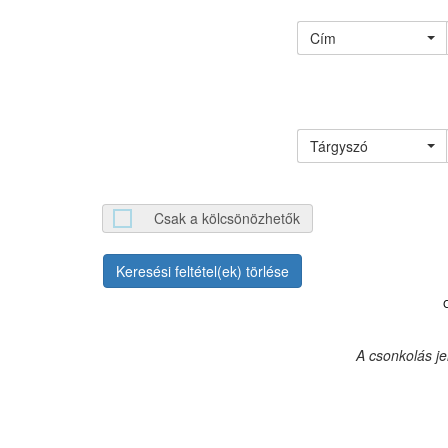
Cím
Tárgyszó
Csak a kölcsönözhetők
Keresési feltétel(ek) törlése
A csonkolás j