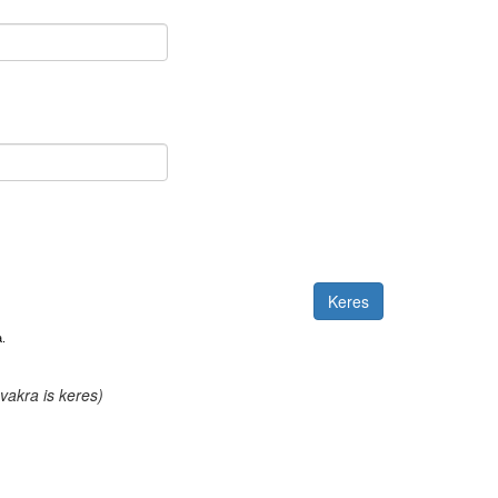
.
akra is keres)