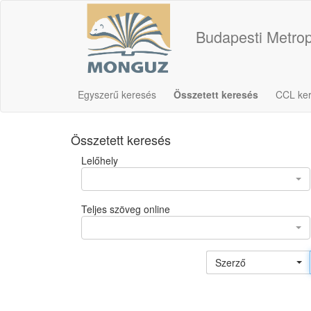
Budapesti Metrop
Egyszerű keresés
Összetett keresés
CCL ke
Összetett keresés
Lelőhely
Teljes szöveg online
Szerző