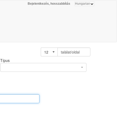
Bejelentkezés, hosszabbítás
12
találat/oldal
Típus