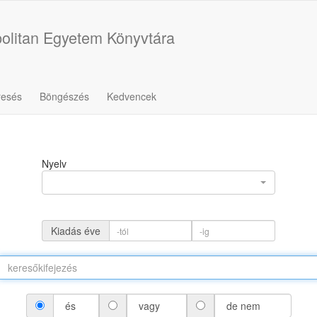
olitan Egyetem Könyvtára
resés
Böngészés
Kedvencek
Nyelv
Kiadás éve
és
vagy
de nem