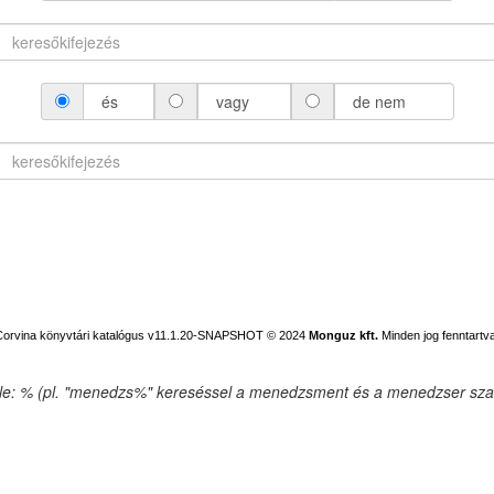
és
vagy
de nem
Corvina könyvtári katalógus v11.1.20-SNAPSHOT
© 2024
Monguz kft.
Minden jog fenntartva
ele: % (pl. "menedzs%" kereséssel a menedzsment és a menedzser szav