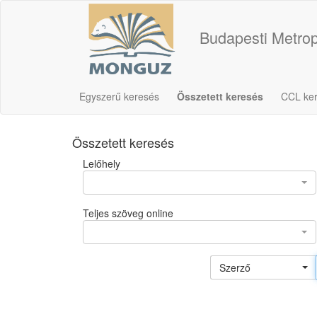
Budapesti Metrop
Egyszerű keresés
Összetett keresés
CCL ke
Összetett keresés
Lelőhely
Teljes szöveg online
Szerző