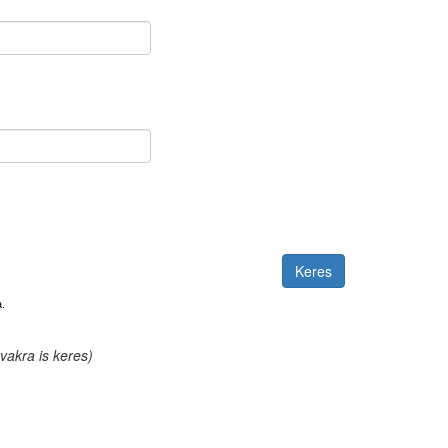
.
akra is keres)