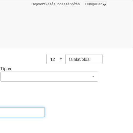
Bejelentkezés, hosszabbítás
12
találat/oldal
Típus