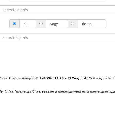
és
vagy
de nem
Corvina könyvtári katalógus v11.1.20-SNAPSHOT
© 2024
Monguz kft.
Minden jog fenntartva
ele: % (pl. "menedzs%" kereséssel a menedzsment és a menedzser szav