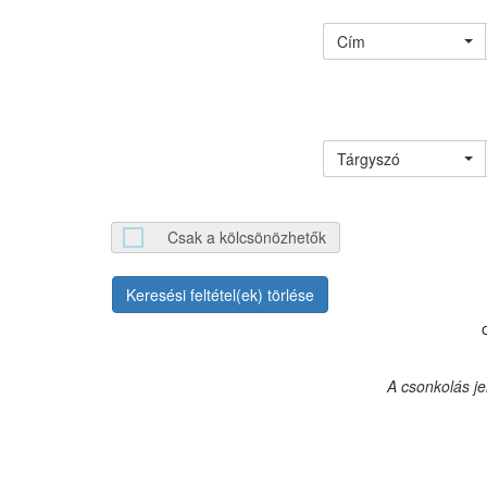
Cím
Tárgyszó
Csak a kölcsönözhetők
Keresési feltétel(ek) törlése
A csonkolás j