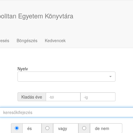
olitan Egyetem Könyvtára
resés
Böngészés
Kedvencek
Nyelv
Kiadás éve
és
vagy
de nem