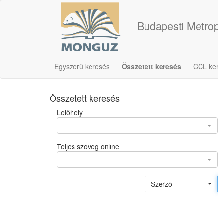
Budapesti Metrop
Egyszerű keresés
Összetett keresés
CCL ke
Összetett keresés
Lelőhely
Teljes szöveg online
Szerző