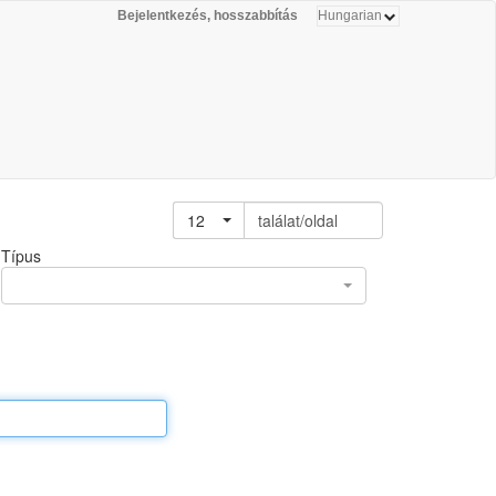
Bejelentkezés, hosszabbítás
12
találat/oldal
Típus