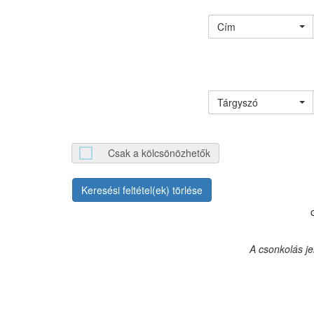
Cím
Tárgyszó
Csak a kölcsönözhetők
Keresési feltétel(ek) törlése
A csonkolás j