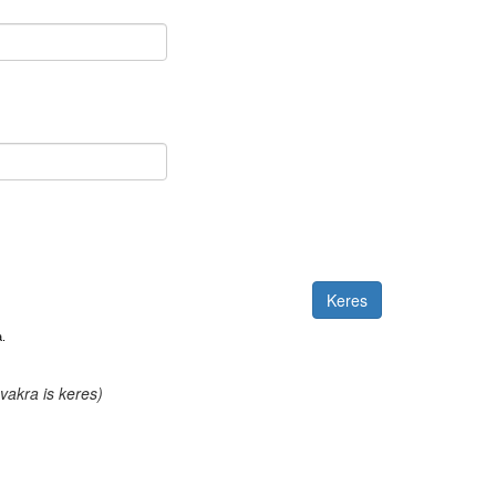
.
akra is keres)