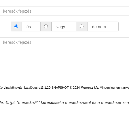
és
vagy
de nem
Corvina könyvtári katalógus v11.1.20-SNAPSHOT
© 2024
Monguz kft.
Minden jog fenntartva
ele: % (pl. "menedzs%" kereséssel a menedzsment és a menedzser szav