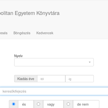
olitan Egyetem Könyvtára
resés
Böngészés
Kedvencek
Nyelv
Kiadás éve
és
vagy
de nem