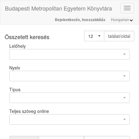
Budapesti Metropolitan Egyetem Könyvtára
Toggl
naviga
Bejelentkezés, hosszabbítás
Összetett keresés
12
találat/oldal
Lelőhely
Nyelv
Típus
Teljes szöveg online