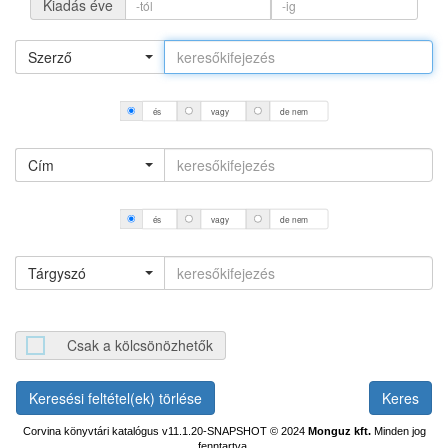
Kiadás éve
Szerző
és
vagy
de nem
Cím
és
vagy
de nem
Tárgyszó
Csak a kölcsönözhetők
Keresési feltétel(ek) törlése
Corvina könyvtári katalógus v11.1.20-SNAPSHOT
© 2024
Monguz kft.
Minden jog
fenntartva.