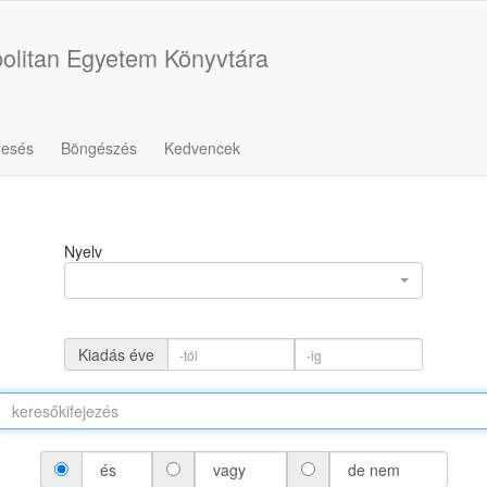
olitan Egyetem Könyvtára
resés
Böngészés
Kedvencek
Nyelv
Kiadás éve
és
vagy
de nem