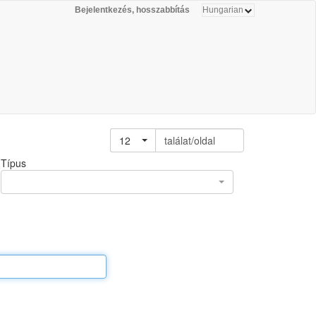
Bejelentkezés, hosszabbítás
12
találat/oldal
Típus