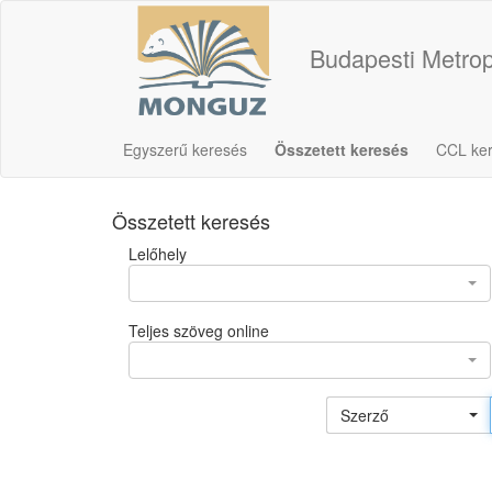
Budapesti Metrop
Egyszerű keresés
Összetett keresés
CCL ke
Összetett keresés
Lelőhely
Teljes szöveg online
Szerző