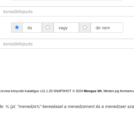
és
vagy
de nem
Corvina könyvtári katalógus v11.1.20-SNAPSHOT
© 2024
Monguz kft.
Minden jog fenntartva
ele: % (pl. "menedzs%" kereséssel a menedzsment és a menedzser szav