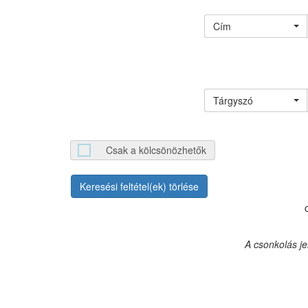
Cím
Tárgyszó
Csak a kölcsönözhetők
Keresési feltétel(ek) törlése
A csonkolás j