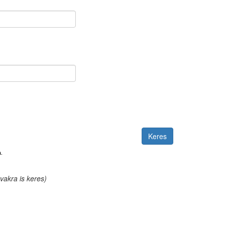
.
akra is keres)